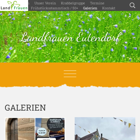
Willkommen
Unser Verein
Krabbelgruppe
Termine
Aktivitäten
Frühstücksstammtisch / 50+
Galerien
Kontakt
Landfrauen Eutendorf
GALERIEN