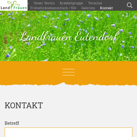
Willkommen
Unser Verein
Krabbelgruppe
Termine
Aktivitäten
Frühstücksstammtisch / 50+
Galerien
Kontakt
Landfrauen Eutendorf
KONTAKT
Betreff