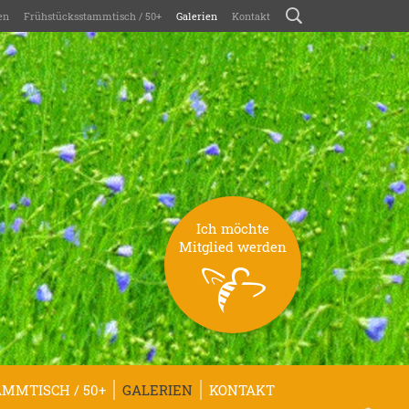
en
Frühstücksstammtisch / 50+
Galerien
Kontakt
Ich möchte
Mitglied werden
MMTISCH / 50+
GALERIEN
KONTAKT