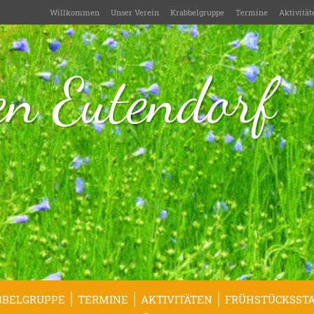
Willkommen
Unser Verein
Krabbelgruppe
Termine
Aktivität
n Eutendorf
BBELGRUPPE
TERMINE
AKTIVITÄTEN
FRÜHSTÜCKSSTA