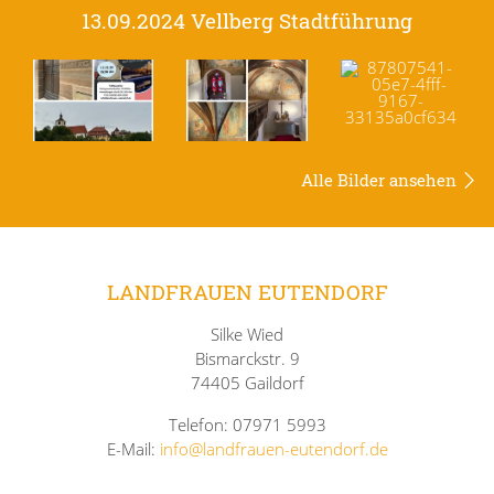
13.09.2024 Vellberg Stadtführung
Alle Bilder ansehen
LANDFRAUEN EUTENDORF
Silke Wied
Bismarckstr. 9
74405 Gaildorf
Telefon: 07971 5993
E-Mail:
info@landfrauen-eutendorf.de