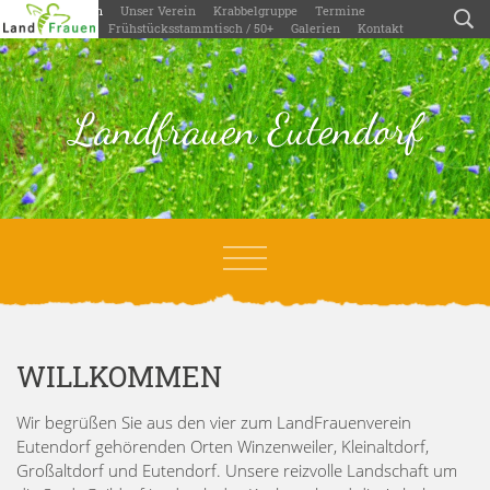
Willkommen
Unser Verein
Krabbelgruppe
Termine
Aktivitäten
Frühstücksstammtisch / 50+
Galerien
Kontakt
Landfrauen Eutendorf
WILLKOMMEN
Wir begrüßen Sie aus den vier zum LandFrauenverein
Eutendorf gehörenden Orten Winzenweiler, Kleinaltdorf,
Großaltdorf und Eutendorf. Unsere reizvolle Landschaft um