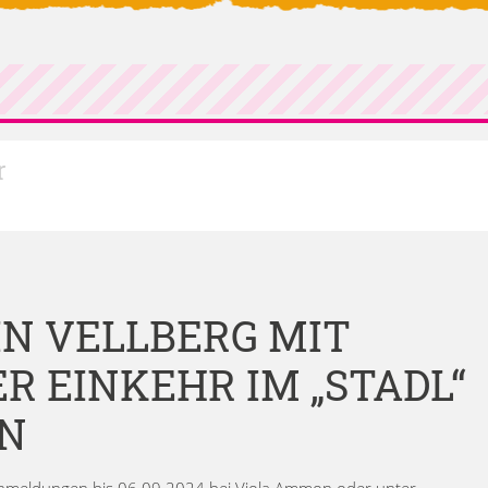
r
N VELLBERG MIT
 EINKEHR IM „STADL“ A
Anmeldungen bis 06.09.2024 bei Viola Ammon oder unter