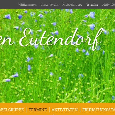
Willkommen
Unser Verein
Krabbelgruppe
Termine
Aktivität
n Eutendorf
BBELGRUPPE
TERMINE
AKTIVITÄTEN
FRÜHSTÜCKSSTA