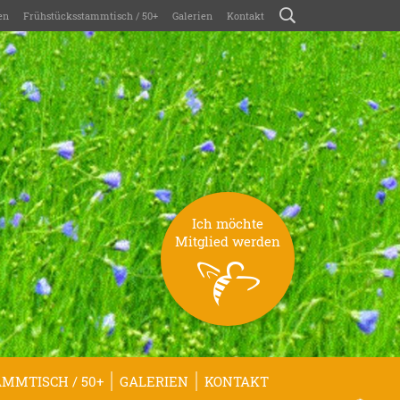
en
Frühstücksstammtisch / 50+
Galerien
Kontakt
Ich möchte
Mitglied werden
MMTISCH / 50+
GALERIEN
KONTAKT