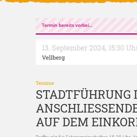
Termin bereits vorbei...
13. September 2024
,
15:30 Uh
Vellberg
Termine
STADTFÜHRUNG I
ANSCHLIESSENDER
UF DEM EINKORN
Treffpunkt für Fahrgemeinschaften 15:30 Uhr. 