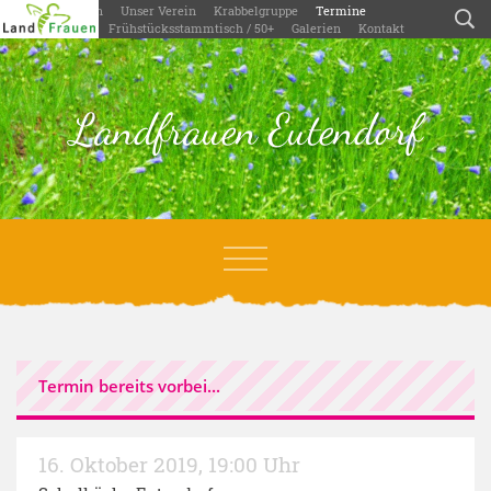
Willkommen
Unser Verein
Krabbelgruppe
Termine
Aktivitäten
Frühstücksstammtisch / 50+
Galerien
Kontakt
Landfrauen Eutendorf
Termin bereits vorbei...
16. Oktober 2019
,
19:00 Uhr