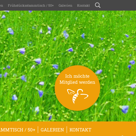
en
Frühstücksstammtisch / 50+
Galerien
Kontakt
Ich möchte
Mitglied werden
MMTISCH / 50+
GALERIEN
KONTAKT