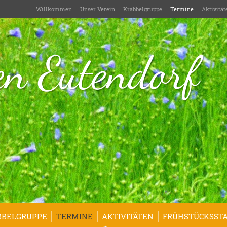
Willkommen
Unser Verein
Krabbelgruppe
Termine
Aktivität
n Eutendorf
BBELGRUPPE
TERMINE
AKTIVITÄTEN
FRÜHSTÜCKSSTA