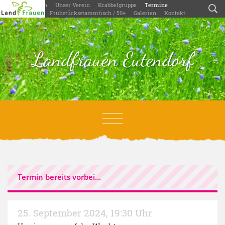
Willkommen
Unser Verein
Krabbelgruppe
Termine
Aktivitäten
Frühstücksstammtisch / 50+
Galerien
Kontakt
Landfrauen Eutendorf
Termin bereits vorbei...
25. September 2024
,
19:30 Uhr