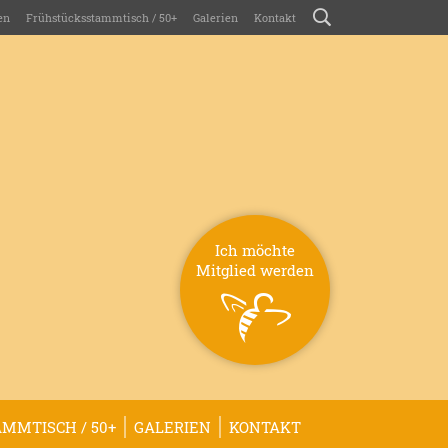
en
Frühstücksstammtisch / 50+
Galerien
Kontakt
Ich möchte
Mitglied werden
MMTISCH / 50+
GALERIEN
KONTAKT