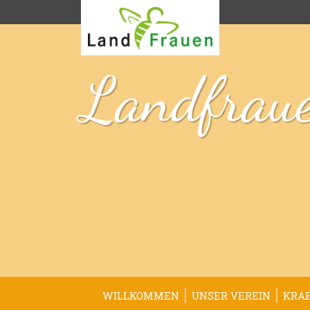
Landfraue
WILLKOMMEN
UNSER VEREIN
KRA