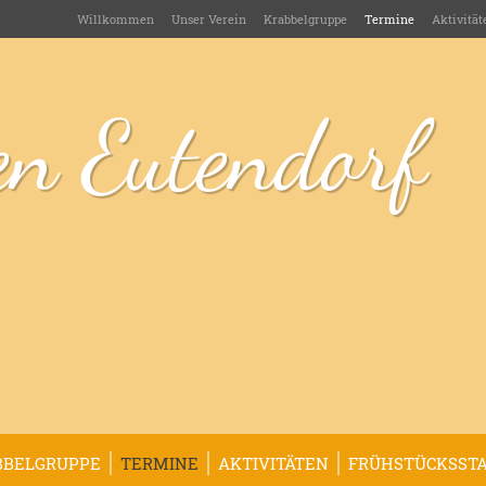
Willkommen
Unser Verein
Krabbelgruppe
Termine
Aktivität
n Eutendorf
BBELGRUPPE
TERMINE
AKTIVITÄTEN
FRÜHSTÜCKSSTA