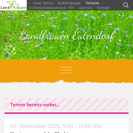
Willkommen
Unser Verein
Krabbelgruppe
Termine
Aktivitäten
Frühstücksstammtisch / 50+
Galerien
Kontakt
Landfrauen Eutendorf
Termin bereits vorbei...
07. Dezember 2021
,
9:00 - 11:00 Uhr