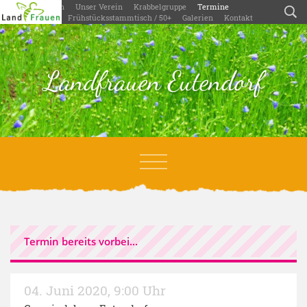
Willkommen
Unser Verein
Krabbelgruppe
Termine
Aktivitäten
Frühstücksstammtisch / 50+
Galerien
Kontakt
Landfrauen Eutendorf
Termin bereits vorbei...
04. Juni 2020
,
9:00 Uhr