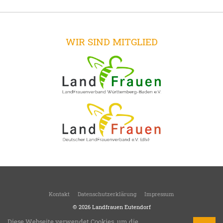
WIR SIND MITGLIED
Kontakt
Datenschutzerklärung
Impressum
© 2026
Landfrauen Eutendorf
Weichen stellen für morgen!
Diese Webseite verwendet Cookies, um die