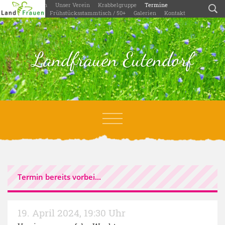
Willkommen
Unser Verein
Krabbelgruppe
Termine
Aktivitäten
Frühstücksstammtisch / 50+
Galerien
Kontakt
Landfrauen Eutendorf
Termin bereits vorbei...
19. April 2024
,
19:30 Uhr