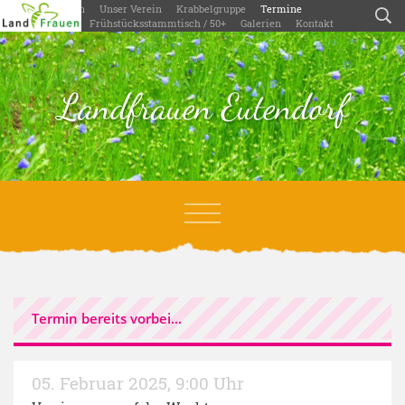
Willkommen
Unser Verein
Krabbelgruppe
Termine
Aktivitäten
Frühstücksstammtisch / 50+
Galerien
Kontakt
Landfrauen Eutendorf
Termin bereits vorbei...
05. Februar 2025
,
9:00 Uhr