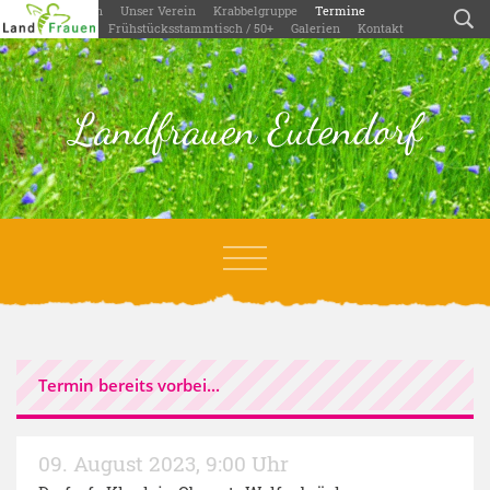
Willkommen
Unser Verein
Krabbelgruppe
Termine
Aktivitäten
Frühstücksstammtisch / 50+
Galerien
Kontakt
Landfrauen Eutendorf
Termin bereits vorbei...
09. August 2023
,
9:00 Uhr