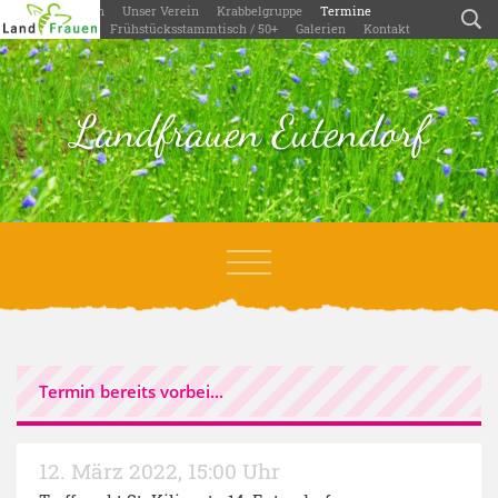
Willkommen
Unser Verein
Krabbelgruppe
Termine
Aktivitäten
Frühstücksstammtisch / 50+
Galerien
Kontakt
Landfrauen Eutendorf
Termin bereits vorbei...
12. März 2022
,
15:00 Uhr