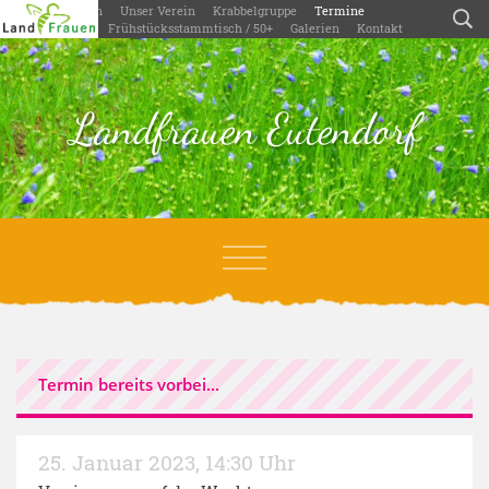
Willkommen
Unser Verein
Krabbelgruppe
Termine
Aktivitäten
Frühstücksstammtisch / 50+
Galerien
Kontakt
Landfrauen Eutendorf
Termin bereits vorbei...
25. Januar 2023
,
14:30 Uhr