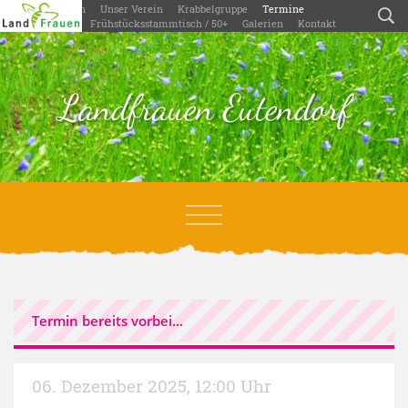
Willkommen
Unser Verein
Krabbelgruppe
Termine
Aktivitäten
Frühstücksstammtisch / 50+
Galerien
Kontakt
Landfrauen Eutendorf
Termin bereits vorbei...
06. Dezember 2025
,
12:00 Uhr