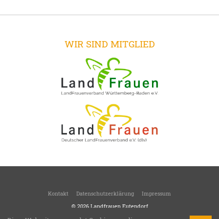
WIR SIND MITGLIED
Kontakt
Datenschutzerklärung
Impressum
© 2026
Landfrauen Eutendorf
Weichen stellen für morgen!